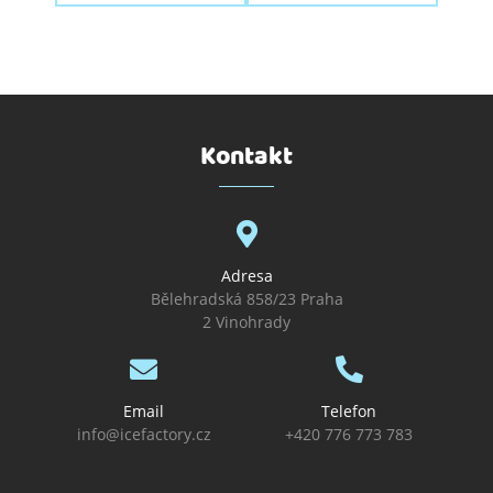
Kontakt
Adresa
Bělehradská 858/23 Praha
2 Vinohrady
Email
Telefon
info@icefactory.cz
+420 776 773 783