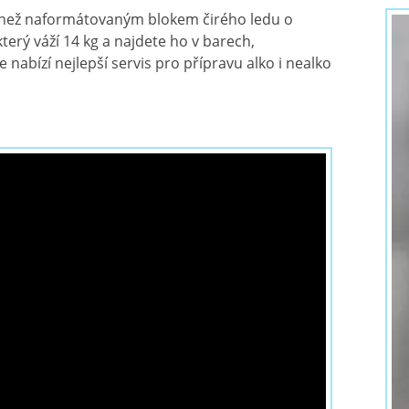
 než naformátovaným blokem čirého ledu o
 který váží 14 kg a najdete ho v barech,
 nabízí nejlepší servis pro přípravu alko i nealko