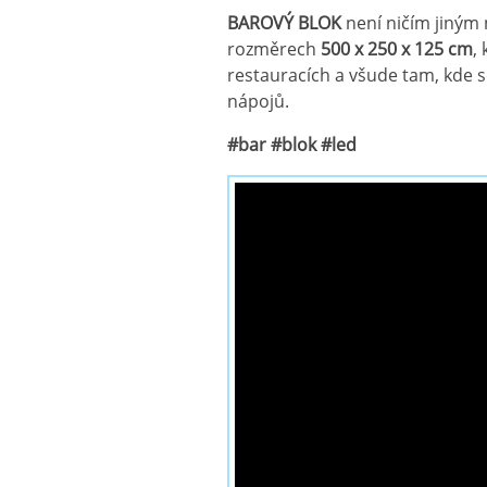
BAROVÝ BLOK
není ničím jiným
rozměrech
500 x 250 x 125 cm
,
restauracích a všude tam, kde se
nápojů.
#bar #blok #led