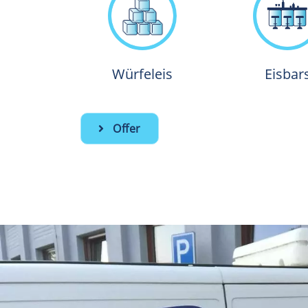
Würfeleis
Eisbar
Offer