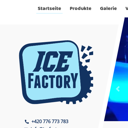
Startseite
Produkte
Galerie
V
Prev
Ice Factory
+420 776 773 783