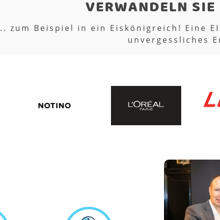
Dinosaur
Die größten Eisskulpturen in der Ts