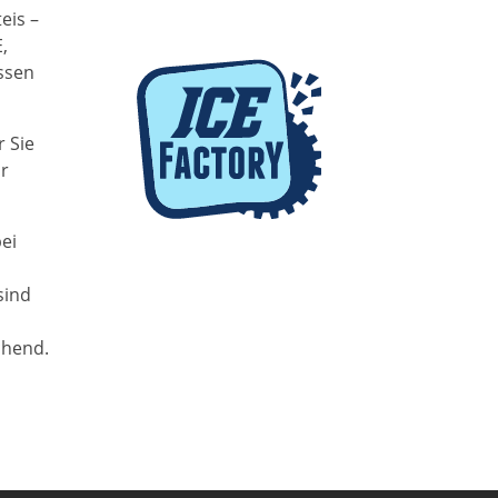
eis –
,
assen
r Sie
ir
ei
sind
chend.