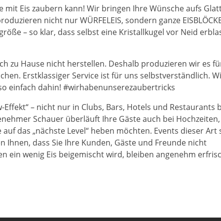
e mit Eis zaubern kann! Wir bringen Ihre Wünsche aufs Glatt
 produzieren nicht nur WÜRFELEIS, sondern ganze EISBLÖCKE
ße – so klar, dass selbst eine Kristallkugel vor Neid erbl
sich zu Hause nicht herstellen. Deshalb produzieren wir es fü
hen. Erstklassiger Service ist für uns selbstverständlich. W
t so einfach dahin! #wirhabenunserezaubertricks
Effekt“ – nicht nur in Clubs, Bars, Hotels und Restaurants b
enehmer Schauer überläuft Ihre Gäste auch bei Hochzeiten,
e auf das „nächste Level“ heben möchten. Events dieser Art 
en Ihnen, dass Sie Ihre Kunden, Gäste und Freunde nicht
n ein wenig Eis beigemischt wird, bleiben angenehm erfris