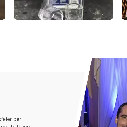
welt – die
skulpturen in der