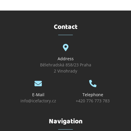
Contact
Address
Bělehradská 858/23 Praha
2 Vinohrady
E-Mail
Telephone
info@icefactory.cz
+420 776 773 783
Navigation