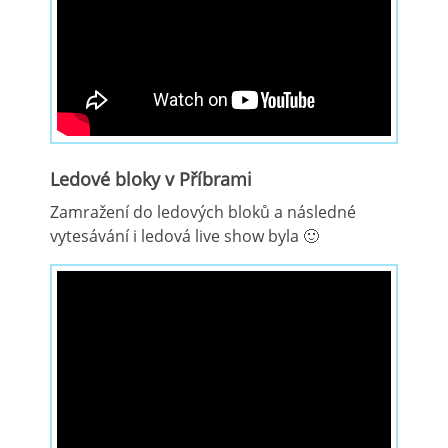
Ledové bloky v Příbrami
Zamražení do ledových bloků a následné
vytesávání i ledová live show byla 🙂