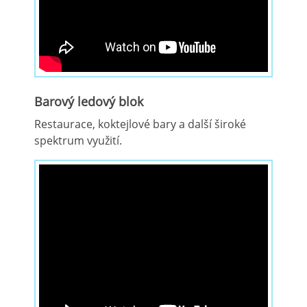
Barový ledový blok
Restaurace, koktejlové bary a další široké
spektrum využití.